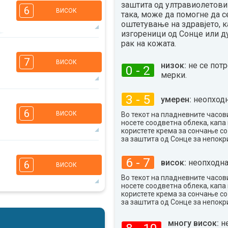
заштита од ултравиолетови 
6
ВИСОК
така, може да помогне да с
оштетување на здравјето, к
изгореници од Сонце или д
рак на кожата.
6
4
3
2
7
ВИСОК
низок:
не се пот
16:00
18:00
0 - 2
мерки.
30°
макс
3 - 5
умерен:
неопходн
6
5
3
2
6
ВИСОК
Во текот на пладневните часови
16:00
18:00
носете соодветна облека, капа 
користете крема за сончање с
32°
за заштита од Сонце за непокр
макс
6
5
3
2
6 - 7
висок:
неопходна
6
ВИСОК
16:00
18:00
Во текот на пладневните часови
носете соодветна облека, капа 
33°
макс
користете крема за сончање с
6
за заштита од Сонце за непокр
5
3
2
16:00
18:00
многу висок:
н