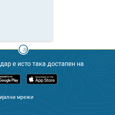
ар е исто така достапен на
ијални мрежи