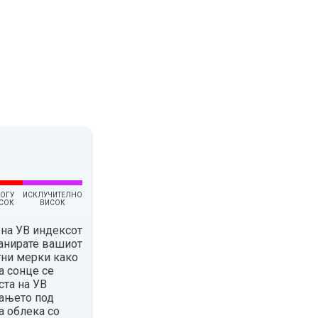
ОГУ
ИСКЛУЧИТЕЛНО
СОК
ВИСОК
на УВ индексот
ланирате вашиот
тни мерки како
а сонце се
ста на УВ
вањето под
а облека со