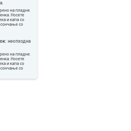
а.
рено на пладне.
сенка. Носете
ка и капа со
 сончање со
ок:
неопходна
рено на пладне.
сенка. Носете
ка и капа со
 сончање со