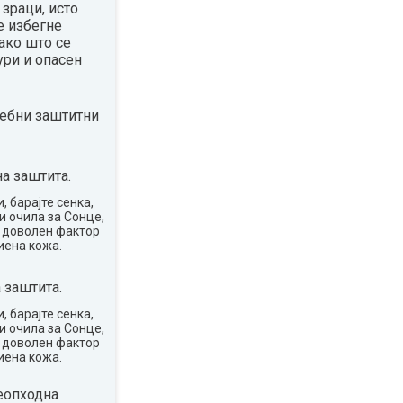
зраци, исто
е избегне
ако што се
ури и опасен
ребни заштитни
а заштита.
, барајте сенка,
и очила за Сонце,
о доволен фактор
иена кожа.
 заштита.
, барајте сенка,
и очила за Сонце,
о доволен фактор
иена кожа.
еопходна