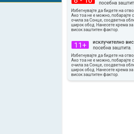
8 - 10
посебна заштит
32°
макс
Избегнувајте да бидете на отво
Ако тоа не е можно, побарајте 
очила за Сонце, соодветна обле
широк обод. Нанесете крема за
висок заштитен фактор.
исклучително вис
11+
посебна заштита.
Избегнувајте да бидете на отво
Ако тоа не е можно, побарајте 
очила за Сонце, соодветна обле
широк обод. Нанесете крема за
висок заштитен фактор.