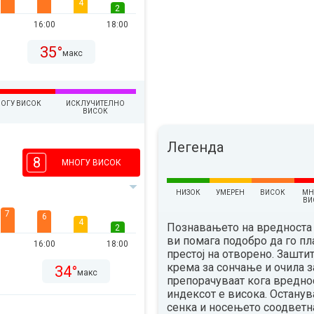
4
2
16:00
18:00
35°
макс
ОГУ ВИСОК
ИСКЛУЧИТЕЛНО
ВИСОК
Легенда
8
МНОГУ ВИСОК
НИЗОК
УМЕРЕН
ВИСОК
МН
ВИ
7
6
4
Познавањето на вредноста 
2
ви помага подобро да го п
16:00
18:00
престој на отворено. Зашти
крема за сончање и очила з
34°
макс
препорачуваат кога вредно
индексот е висока. Остану
сенка и носењето соодветн