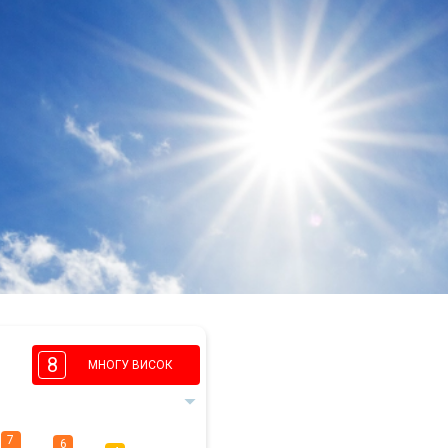
8
МНОГУ ВИСОК
7
6