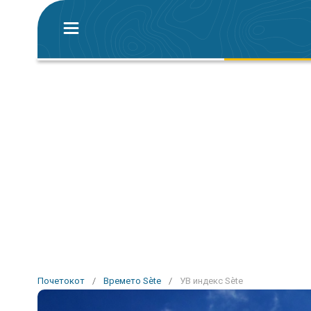
Почетокот
/
Времето Sète
/
УВ индекс Sète