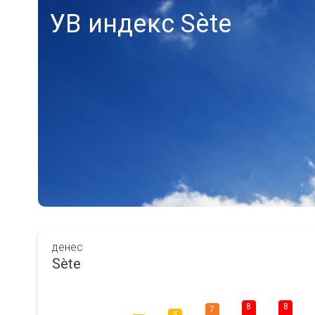
УВ индекс Sète
денес
Sète
8
8
7