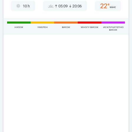
22°
10 h
05:09
20:06
макс
НИЗОК
УМЕРЕН
ВИСОК
МНОГУ ВИСОК
ИСКЛУЧИТЕЛНО
ВИСОК