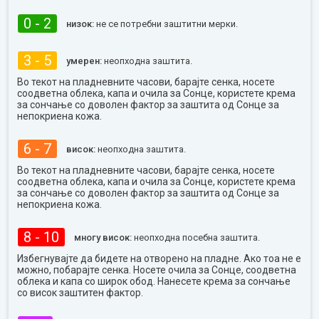
0 - 2
низок:
не се потребни заштитни мерки.
3 - 5
умерен:
неопходна заштита.
Во текот на пладневните часови, барајте сенка, носете
соодветна облека, капа и очила за Сонце, користете крема
за сончање со доволен фактор за заштита од Сонце за
непокриена кожа.
6 - 7
висок:
неопходна заштита.
Во текот на пладневните часови, барајте сенка, носете
соодветна облека, капа и очила за Сонце, користете крема
за сончање со доволен фактор за заштита од Сонце за
непокриена кожа.
8 - 10
многу висок:
неопходна посебна заштита.
Избегнувајте да бидете на отворено на пладне. Ако тоа не е
можно, побарајте сенка. Носете очила за Сонце, соодветна
облека и капа со широк обод. Нанесете крема за сончање
со висок заштитен фактор.