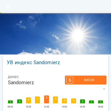
УВ индекс Sandomierz
денес
6
ВИСОК
Sandomierz
6
5
5
4
3
3
2
2
1
1
1
08:00
10:00
12:00
14:00
16:00
18:00