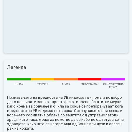
Легенда
НИЗОК
УМЕРЕН
ВИСОК
МНОГУ ВИСОК
ИСКЛУЧИТЕЛНО
ВИСОК
Познавањето на вредноста на УВ индексот ви помага подобро
да го планирате вашиот престој на отворено. Заштитни мерки
како крема за сончање и очила за сонце се препорачуваат кога
вредноста на УВ индексот е висока. Останувањето под сенка и
носењето соодветна облека со заштита од ултравиолетови
зраци, исто така, може да помогне да се избегне оштетување на
здравјето, како што се изгореници од Сонце или дури и опасен
рак на кожата.