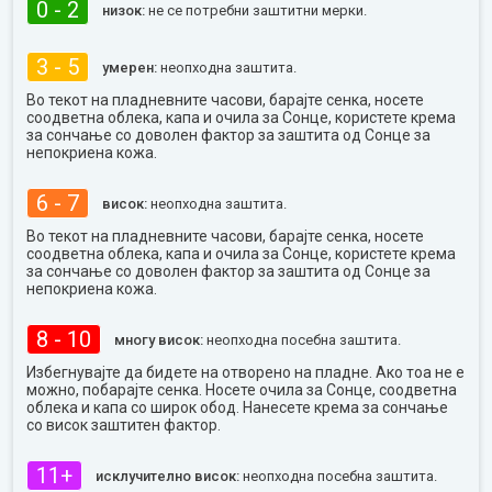
0 - 2
низок:
не се потребни заштитни мерки.
3 - 5
умерен:
неопходна заштита.
Во текот на пладневните часови, барајте сенка, носете
соодветна облека, капа и очила за Сонце, користете крема
за сончање со доволен фактор за заштита од Сонце за
непокриена кожа.
6 - 7
висок:
неопходна заштита.
Во текот на пладневните часови, барајте сенка, носете
соодветна облека, капа и очила за Сонце, користете крема
за сончање со доволен фактор за заштита од Сонце за
непокриена кожа.
8 - 10
многу висок:
неопходна посебна заштита.
Избегнувајте да бидете на отворено на пладне. Ако тоа не е
можно, побарајте сенка. Носете очила за Сонце, соодветна
облека и капа со широк обод. Нанесете крема за сончање
со висок заштитен фактор.
11+
исклучително висок:
неопходна посебна заштита.