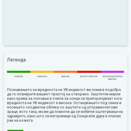
Легенда
НИЗОК
УМЕРЕН
ВИСОК
МНОГУ ВИСОК
ИСКЛУЧИТЕЛНО
ВИСОК
Познавањето на вредноста на УВ индексот ви помага подобро
да го планирате вашиот престој на отворено. Заштитни мерки
како крема за сончање и очила за сонце се препорачуваат кога
вредноста на УВ индексот е висока. Останувањето под сенка и
носењето соодветна облека со заштита од ултравиолетови
зраци, исто така, може да помогне да се избегне оштетување на
здравјето, како што се изгореници од Сонце или дури и опасен
рак на кожата.