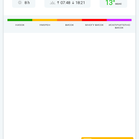
13°
8 h
07:48
18:21
макс
НИЗОК
УМЕРЕН
ВИСОК
МНОГУ ВИСОК
ИСКЛУЧИТЕЛНО
ВИСОК