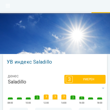
УВ индекс Saladillo
денес
3
УМЕРЕН
Saladillo
3
3
3
2
2
1
08:00
10:00
12:00
14:00
16:00
18:00