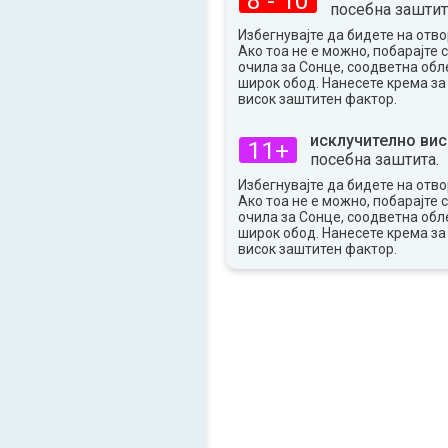
8 - 10
35°
посебна заштит
макс
Избегнувајте да бидете на отво
Ако тоа не е можно, побарајте 
очила за Сонце, соодветна обле
широк обод. Нанесете крема за
висок заштитен фактор.
исклучително вис
11+
посебна заштита.
Избегнувајте да бидете на отво
Ако тоа не е можно, побарајте 
очила за Сонце, соодветна обле
широк обод. Нанесете крема за
висок заштитен фактор.