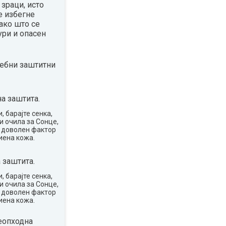
зраци, исто
е избегне
ако што се
ури и опасен
ребни заштитни
а заштита.
, барајте сенка,
и очила за Сонце,
о доволен фактор
иена кожа.
 заштита.
, барајте сенка,
и очила за Сонце,
о доволен фактор
иена кожа.
еопходна