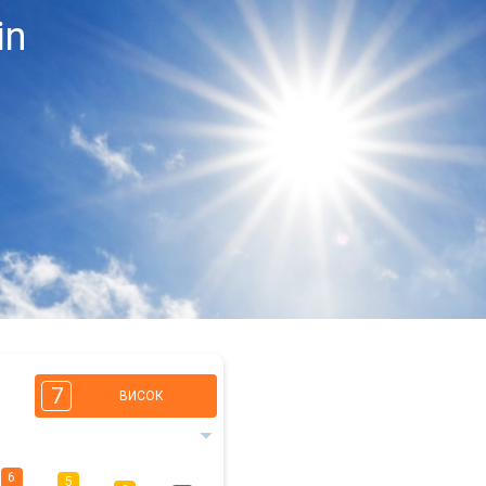
in
7
ВИСОК
6
5