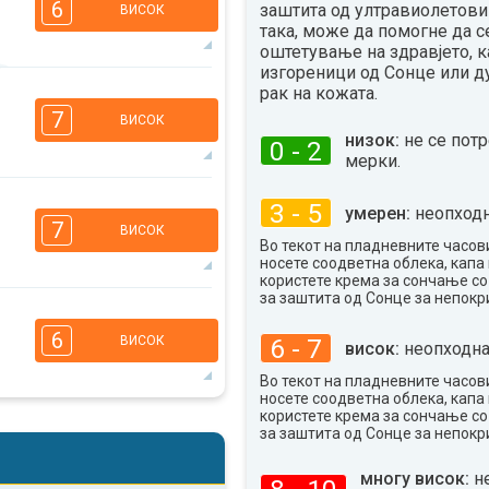
6
заштита од ултравиолетови 
ВИСОК
така, може да помогне да с
оштетување на здравјето, к
изгореници од Сонце или д
6
5
рак на кожата.
3
2
7
ВИСОК
16:00
18:00
низок:
не се пот
0 - 2
мерки.
29°
макс
6
5
3 - 5
умерен:
неопходн
3
2
7
ВИСОК
16:00
18:00
Во текот на пладневните часови
носете соодветна облека, капа 
28°
користете крема за сончање с
макс
за заштита од Сонце за непокр
5
4
3
2
6
6 - 7
ВИСОК
висок:
неопходна
16:00
18:00
Во текот на пладневните часови
33°
макс
носете соодветна облека, капа 
користете крема за сончање с
5
4
3
за заштита од Сонце за непокр
2
16:00
18:00
многу висок:
н