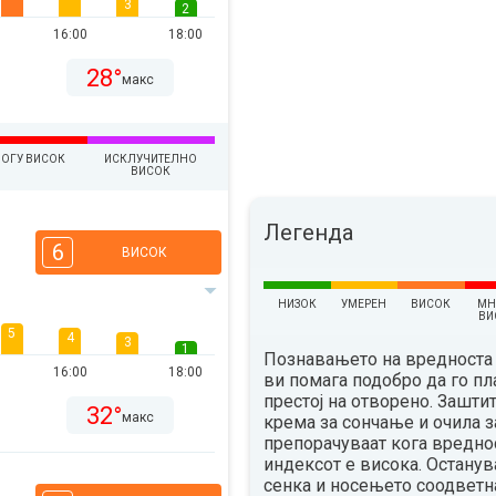
3
2
16:00
18:00
28°
макс
ОГУ ВИСОК
ИСКЛУЧИТЕЛНО
ВИСОК
Легенда
6
ВИСОК
НИЗОК
УМЕРЕН
ВИСОК
МН
ВИ
5
4
3
1
Познавањето на вредноста 
16:00
18:00
ви помага подобро да го п
престој на отворено. Зашти
32°
макс
крема за сончање и очила з
препорачуваат кога вредно
индексот е висока. Остану
сенка и носењето соодветн