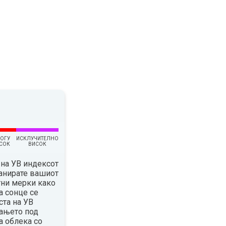
ОГУ
ИСКЛУЧИТЕЛНО
СОК
ВИСОК
на УВ индексот
ланирате вашиот
тни мерки како
а сонце се
ста на УВ
вањето под
а облека со