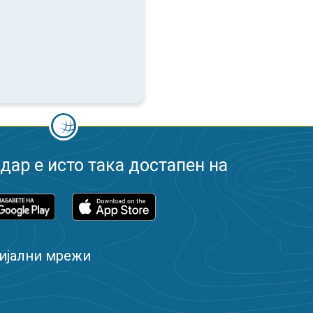
ар е исто така достапен на
ијални мрежи