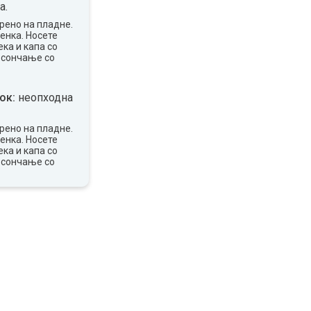
а.
рено на пладне.
сенка. Носете
ка и капа со
 сончање со
ок:
неопходна
рено на пладне.
сенка. Носете
ка и капа со
 сончање со