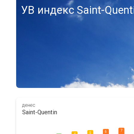
УВ индекс Saint-Quent
денес
Saint-Quentin
7
6
5