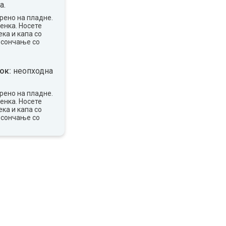
а.
рено на пладне.
сенка. Носете
ка и капа со
 сончање со
ок:
неопходна
рено на пладне.
сенка. Носете
ка и капа со
 сончање со