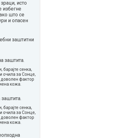
зраци, исто
е избегне
ако што се
ури и опасен
ребни заштитни
а заштита.
, барајте сенка,
и очила за Сонце,
о доволен фактор
иена кожа.
 заштита.
, барајте сенка,
и очила за Сонце,
о доволен фактор
иена кожа.
еопходна