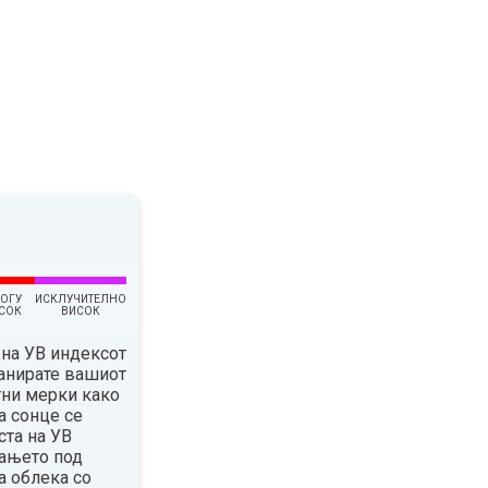
ОГУ
ИСКЛУЧИТЕЛНО
СОК
ВИСОК
на УВ индексот
ланирате вашиот
тни мерки како
а сонце се
ста на УВ
вањето под
а облека со