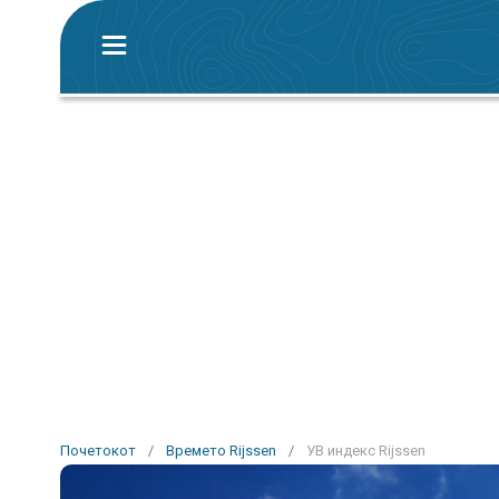
Почетокот
/
Времето Rijssen
/
УВ индекс Rijssen