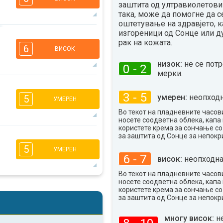
заштита од ултравиолетови 
така, може да помогне да с
оштетување на здравјето, к
изгореници од Сонце или д
5
4
3
рак на кожата.
1
6
ВИСОК
16:00
18:00
низок:
не се пот
0 - 2
22°
мерки.
макс
5
4
2
1
3 - 5
умерен:
неопходн
5
УМЕРЕН
16:00
18:00
Во текот на пладневните часови
26°
носете соодветна облека, капа 
макс
користете крема за сончање с
5
4
за заштита од Сонце за непокр
2
2
5
УМЕРЕН
16:00
18:00
6 - 7
висок:
неопходна
31°
макс
Во текот на пладневните часови
носете соодветна облека, капа 
5
4
користете крема за сончање с
2
2
за заштита од Сонце за непокр
16:00
18:00
многу висок:
н
34°
макс