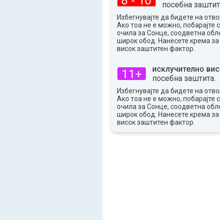
8 - 10
посебна заштит
Избегнувајте да бидете на отво
Ако тоа не е можно, побарајте 
очила за Сонце, соодветна обле
широк обод. Нанесете крема за
висок заштитен фактор.
исклучително вис
11+
посебна заштита.
Избегнувајте да бидете на отво
Ако тоа не е можно, побарајте 
очила за Сонце, соодветна обле
широк обод. Нанесете крема за
висок заштитен фактор.