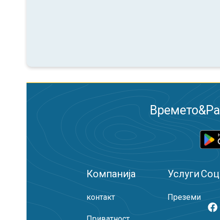
Времето&Рад
Компанија
Услуги
Соц
контакт
Преземи
Приватност