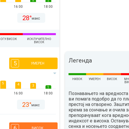
2
1
16:00
18:00
28°
макс
ОГУ ВИСОК
ИСКЛУЧИТЕЛНО
ВИСОК
Легенда
5
УМЕРЕН
НИЗОК
УМЕРЕН
ВИСОК
МН
ВИ
5
4
3
1
Познавањето на вредноста 
16:00
18:00
ви помага подобро да го п
23°
престој на отворено. Зашти
макс
крема за сончање и очила з
препорачуваат кога вредно
индексот е висока. Остану
сенка и носењето соодветн
6
ВИСОК