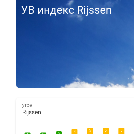
УВ индекс Rijssen
утре
Rijssen
5
5
5
4