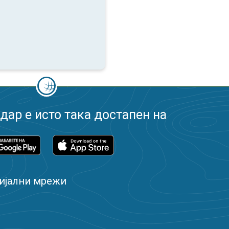
ар е исто така достапен на
ијални мрежи