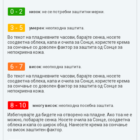
0 - 2
низок:
не се потребни заштитни мерки.
3 - 5
умерен:
неопходна заштита.
Во текот на пладневните часови, барајте сенка, носете
соодветна облека, капа и очила за Сонце, користете крема
за сончање со доволен фактор за заштита од Сонце за
непокриена кожа.
6 - 7
висок:
неопходна заштита.
Во текот на пладневните часови, барајте сенка, носете
соодветна облека, капа и очила за Сонце, користете крема
за сончање со доволен фактор за заштита од Сонце за
непокриена кожа.
8 - 10
многу висок:
неопходна посебна заштита.
Избегнувајте да бидете на отворено на пладне. Ако тоа не е
можно, побарајте сенка. Носете очила за Сонце, соодветна
облека и капа со широк обод. Нанесете крема за сончање
со висок заштитен фактор.