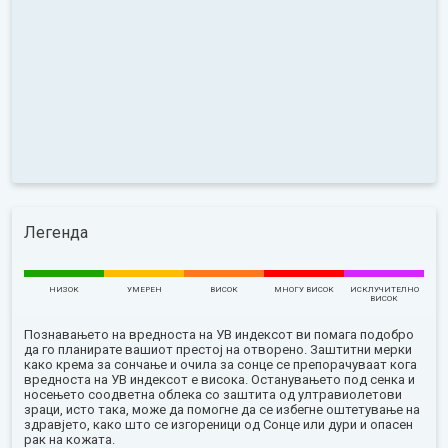
Легенда
НИЗОК
УМЕРЕН
ВИСОК
МНОГУ ВИСОК
ИСКЛУЧИТЕЛНО
ВИСОК
Познавањето на вредноста на УВ индексот ви помага подобро
да го планирате вашиот престој на отворено. Заштитни мерки
како крема за сончање и очила за сонце се препорачуваат кога
вредноста на УВ индексот е висока. Останувањето под сенка и
носењето соодветна облека со заштита од ултравиолетови
зраци, исто така, може да помогне да се избегне оштетување на
здравјето, како што се изгореници од Сонце или дури и опасен
рак на кожата.