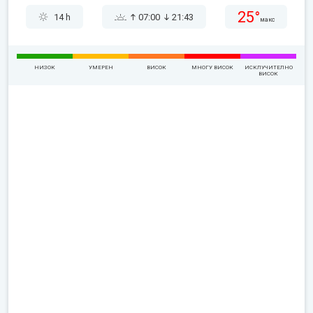
25°
14 h
07:00
21:43
макс
НИЗОК
УМЕРЕН
ВИСОК
МНОГУ ВИСОК
ИСКЛУЧИТЕЛНО
ВИСОК