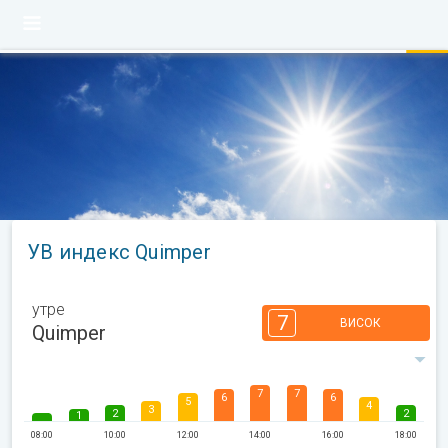
УВ индекс Quimper
утре
7
ВИСОК
Quimper
7
7
6
6
5
4
3
2
2
1
08:00
10:00
12:00
14:00
16:00
18:00