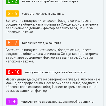
0 - 2
низок:
не се потребни заштитни мерки.
3 - 5
умерен:
неопходна заштита.
Во текот на пладневните часови, барајте сенка, носете
соодветна облека, капа и очила за Сонце, користете крема
за сончање со доволен фактор за заштита од Сонце за
непокриена кожа.
6 - 7
висок:
неопходна заштита.
Во текот на пладневните часови, барајте сенка, носете
соодветна облека, капа и очила за Сонце, користете крема
за сончање со доволен фактор за заштита од Сонце за
непокриена кожа.
8 - 10
многу висок:
неопходна посебна заштита.
Избегнувајте да бидете на отворено на пладне. Ако тоа не е
можно, побарајте сенка. Носете очила за Сонце, соодветна
облека и капа со широк обод. Нанесете крема за сончање
со висок заштитен фактор.
11+
исклучително висок:
неопходна посебна заштита.