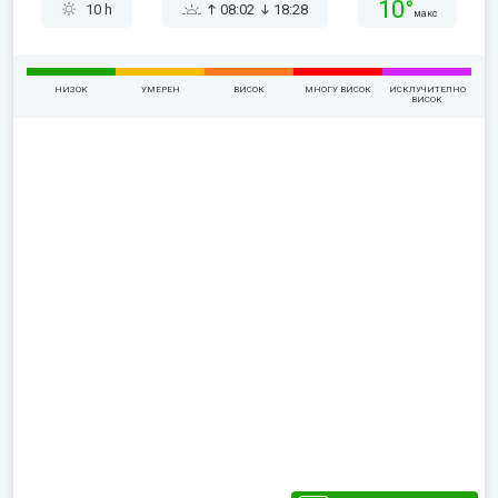
10°
10 h
08:02
18:28
макс
НИЗОК
УМЕРЕН
ВИСОК
МНОГУ ВИСОК
ИСКЛУЧИТЕЛНО
ВИСОК