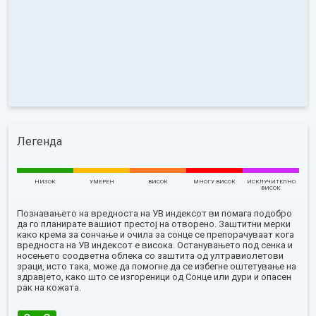
Легенда
НИЗОК
УМЕРЕН
ВИСОК
МНОГУ ВИСОК
ИСКЛУЧИТЕЛНО
ВИСОК
Познавањето на вредноста на УВ индексот ви помага подобро
да го планирате вашиот престој на отворено. Заштитни мерки
како крема за сончање и очила за сонце се препорачуваат кога
вредноста на УВ индексот е висока. Останувањето под сенка и
носењето соодветна облека со заштита од ултравиолетови
зраци, исто така, може да помогне да се избегне оштетување на
здравјето, како што се изгореници од Сонце или дури и опасен
рак на кожата.