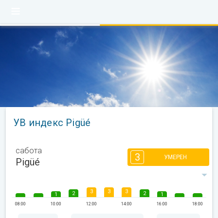
УВ индекс Pigüé
сабота
3
УМЕРЕН
Pigüé
3
3
3
2
2
1
1
08:00
10:00
12:00
14:00
16:00
18:00