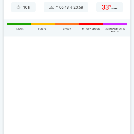
33°
10 h
06:48
20:58
макс
НИЗОК
УМЕРЕН
ВИСОК
МНОГУ ВИСОК
ИСКЛУЧИТЕЛНО
ВИСОК