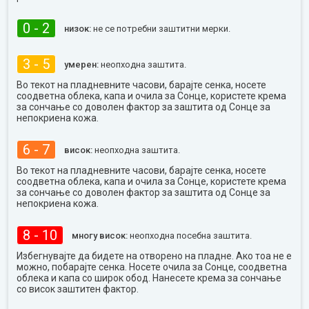
0 - 2
низок:
не се потребни заштитни мерки.
3 - 5
умерен:
неопходна заштита.
Во текот на пладневните часови, барајте сенка, носете
соодветна облека, капа и очила за Сонце, користете крема
за сончање со доволен фактор за заштита од Сонце за
непокриена кожа.
6 - 7
висок:
неопходна заштита.
Во текот на пладневните часови, барајте сенка, носете
соодветна облека, капа и очила за Сонце, користете крема
за сончање со доволен фактор за заштита од Сонце за
непокриена кожа.
8 - 10
многу висок:
неопходна посебна заштита.
Избегнувајте да бидете на отворено на пладне. Ако тоа не е
можно, побарајте сенка. Носете очила за Сонце, соодветна
облека и капа со широк обод. Нанесете крема за сончање
со висок заштитен фактор.