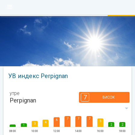
УВ индекс Perpignan
утре
7
ВИСОК
Perpignan
7
7
7
6
5
4
3
2
2
1
08:00
10:00
12:00
14:00
16:00
18:00