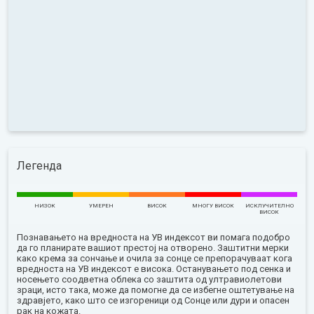
Легенда
НИЗОК
УМЕРЕН
ВИСОК
МНОГУ ВИСОК
ИСКЛУЧИТЕЛНО
ВИСОК
Познавањето на вредноста на УВ индексот ви помага подобро
да го планирате вашиот престој на отворено. Заштитни мерки
како крема за сончање и очила за сонце се препорачуваат кога
вредноста на УВ индексот е висока. Останувањето под сенка и
носењето соодветна облека со заштита од ултравиолетови
зраци, исто така, може да помогне да се избегне оштетување на
здравјето, како што се изгореници од Сонце или дури и опасен
рак на кожата.