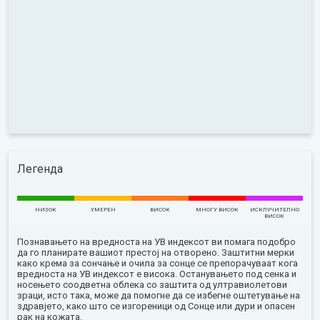
Легенда
НИЗОК
УМЕРЕН
ВИСОК
МНОГУ ВИСОК
ИСКЛУЧИТЕЛНО
ВИСОК
Познавањето на вредноста на УВ индексот ви помага подобро
да го планирате вашиот престој на отворено. Заштитни мерки
како крема за сончање и очила за сонце се препорачуваат кога
вредноста на УВ индексот е висока. Останувањето под сенка и
носењето соодветна облека со заштита од ултравиолетови
зраци, исто така, може да помогне да се избегне оштетување на
здравјето, како што се изгореници од Сонце или дури и опасен
рак на кожата.