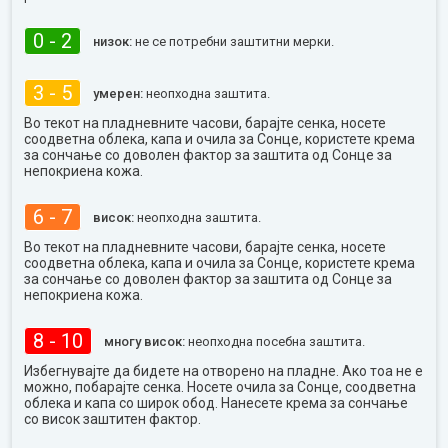
0 - 2
низок:
не се потребни заштитни мерки.
3 - 5
умерен:
неопходна заштита.
Во текот на пладневните часови, барајте сенка, носете
соодветна облека, капа и очила за Сонце, користете крема
за сончање со доволен фактор за заштита од Сонце за
непокриена кожа.
6 - 7
висок:
неопходна заштита.
Во текот на пладневните часови, барајте сенка, носете
соодветна облека, капа и очила за Сонце, користете крема
за сончање со доволен фактор за заштита од Сонце за
непокриена кожа.
8 - 10
многу висок:
неопходна посебна заштита.
Избегнувајте да бидете на отворено на пладне. Ако тоа не е
можно, побарајте сенка. Носете очила за Сонце, соодветна
облека и капа со широк обод. Нанесете крема за сончање
со висок заштитен фактор.