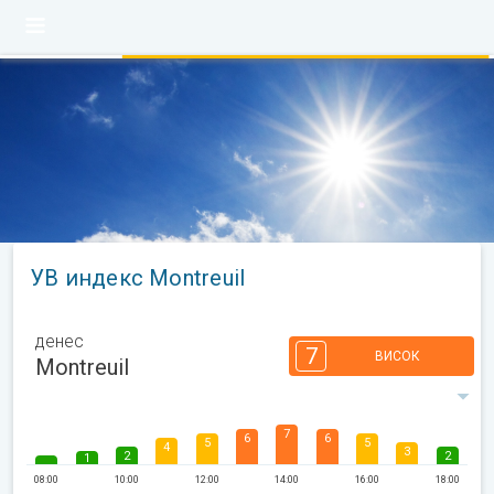
УВ индекс Montreuil
денес
7
ВИСОК
Montreuil
7
6
6
5
5
4
3
2
2
1
08:00
10:00
12:00
14:00
16:00
18:00