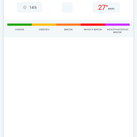
27°
14 h
макс
НИЗОК
УМЕРЕН
ВИСОК
МНОГУ ВИСОК
ИСКЛУЧИТЕЛНО
ВИСОК