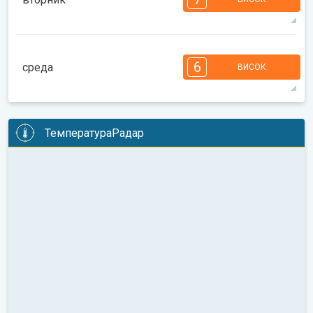
08:00
10:00
12:00
14:00
16:00
18:00
35°
14 h
05:42
20:00
макс
7
7
6
6
5
4
3
3
2
1
1
6
среда
ВИСОК
08:00
10:00
12:00
14:00
16:00
18:00
36°
13 h
05:43
19:59
макс
6
6
6
6
5
5
4
3
2
2
1
ТемператураРадар
08:00
10:00
12:00
14:00
16:00
18:00
35°
13 h
05:44
19:57
макс