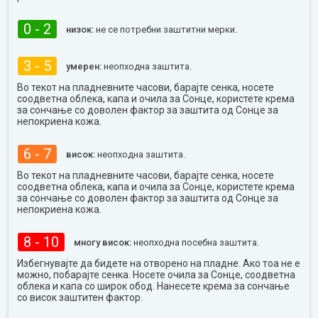
0 - 2
низок:
не се потребни заштитни мерки.
3 - 5
умерен:
неопходна заштита.
Во текот на пладневните часови, барајте сенка, носете
соодветна облека, капа и очила за Сонце, користете крема
за сончање со доволен фактор за заштита од Сонце за
непокриена кожа.
6 - 7
висок:
неопходна заштита.
Во текот на пладневните часови, барајте сенка, носете
соодветна облека, капа и очила за Сонце, користете крема
за сончање со доволен фактор за заштита од Сонце за
непокриена кожа.
8 - 10
многу висок:
неопходна посебна заштита.
Избегнувајте да бидете на отворено на пладне. Ако тоа не е
можно, побарајте сенка. Носете очила за Сонце, соодветна
облека и капа со широк обод. Нанесете крема за сончање
со висок заштитен фактор.