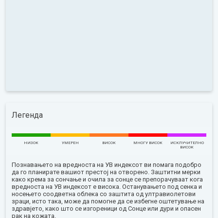
Легенда
НИЗОК
УМЕРЕН
ВИСОК
МНОГУ ВИСОК
ИСКЛУЧИТЕЛНО
ВИСОК
Познавањето на вредноста на УВ индексот ви помага подобро
да го планирате вашиот престој на отворено. Заштитни мерки
како крема за сончање и очила за сонце се препорачуваат кога
вредноста на УВ индексот е висока. Останувањето под сенка и
носењето соодветна облека со заштита од ултравиолетови
зраци, исто така, може да помогне да се избегне оштетување на
здравјето, како што се изгореници од Сонце или дури и опасен
рак на кожата.