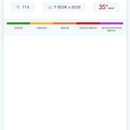
35°
11 h
05:38
20:05
макс
НИЗОК
УМЕРЕН
ВИСОК
МНОГУ ВИСОК
ИСКЛУЧИТЕЛНО
ВИСОК