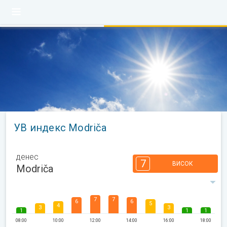
УВ индекс Modriča
денес
7
ВИСОК
Modriča
7
7
6
6
5
4
3
3
1
1
1
08:00
10:00
12:00
14:00
16:00
18:00