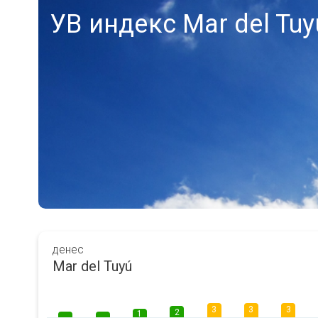
УВ индекс Mar del Tuy
денес
Mar del Tuyú
3
3
3
2
1