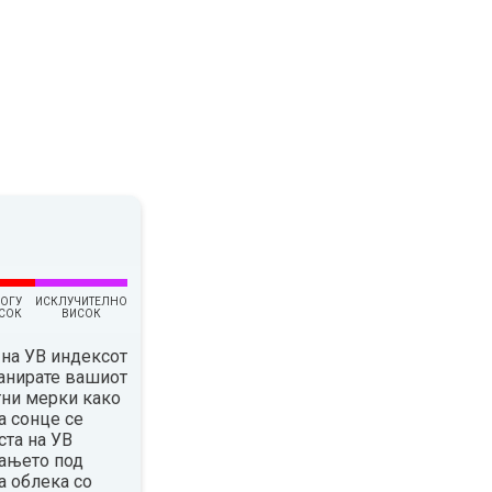
ОГУ
ИСКЛУЧИТЕЛНО
СОК
ВИСОК
на УВ индексот
ланирате вашиот
тни мерки како
а сонце се
ста на УВ
вањето под
а облека со