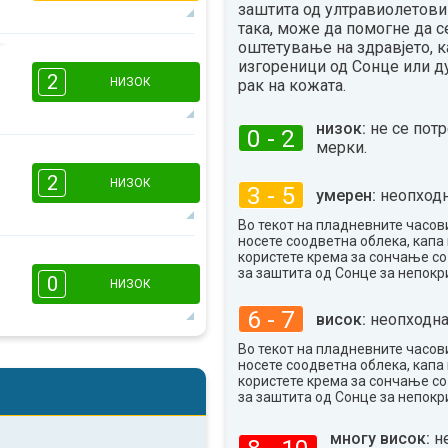
заштита од ултравиолетови 
така, може да помогне да с
оштетување на здравјето, к
изгореници од Сонце или д
16:00
18:00
2
НИЗОК
рак на кожата.
11°
макс
низок:
не се пот
0 - 2
мерки.
16:00
18:00
2
НИЗОК
3 - 5
умерен:
неопходн
10°
макс
Во текот на пладневните часови
носете соодветна облека, капа 
1
1
користете крема за сончање с
за заштита од Сонце за непокр
16:00
18:00
0
НИЗОК
10°
6 - 7
макс
висок:
неопходна
Во текот на пладневните часови
носете соодветна облека, капа 
16:00
18:00
користете крема за сончање с
за заштита од Сонце за непокр
9°
макс
многу висок:
н