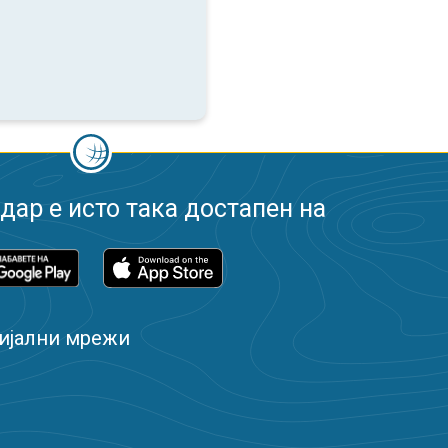
ар е исто така достапен на
ијални мрежи