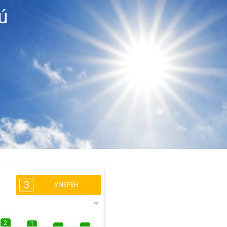
ú
3
УМЕРЕН
2
1