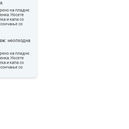
а.
рено на пладне.
сенка. Носете
ка и капа со
 сончање со
ок:
неопходна
рено на пладне.
сенка. Носете
ка и капа со
 сончање со