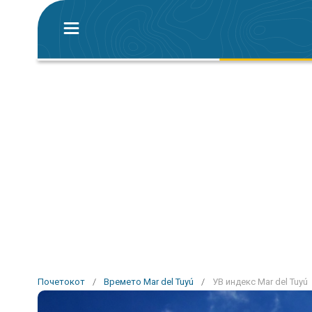
Почетокот
/
Времето Mar del Tuyú
/
УВ индекс Mar del Tuyú