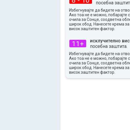
8 - 10
посебна заштит
Избегнувајте да бидете на отво
Ако тоа не е можно, побарајте 
очила за Сонце, соодветна обле
широк обод. Нанесете крема за
висок заштитен фактор.
исклучително вис
11+
посебна заштита.
Избегнувајте да бидете на отво
Ако тоа не е можно, побарајте 
очила за Сонце, соодветна обле
широк обод. Нанесете крема за
висок заштитен фактор.