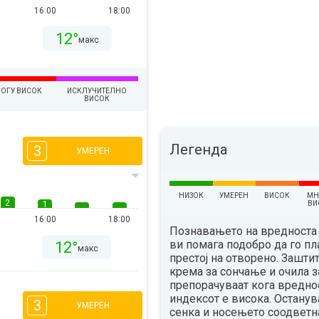
16:00
18:00
12°
макс
ОГУ ВИСОК
ИСКЛУЧИТЕЛНО
ВИСОК
Легенда
3
УМЕРЕН
НИЗОК
УМЕРЕН
ВИСОК
МН
2
1
ВИ
16:00
18:00
Познавањето на вредноста 
ви помага подобро да го п
12°
макс
престој на отворено. Зашти
крема за сончање и очила з
препорачуваат кога вредно
индексот е висока. Остану
3
УМЕРЕН
сенка и носењето соодветн