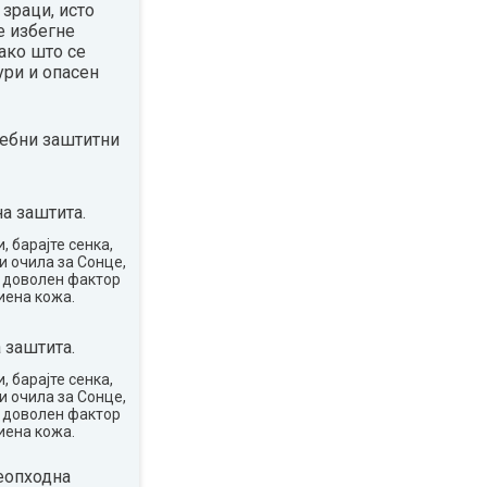
зраци, исто
е избегне
ако што се
ури и опасен
ребни заштитни
а заштита.
, барајте сенка,
и очила за Сонце,
о доволен фактор
иена кожа.
 заштита.
, барајте сенка,
и очила за Сонце,
о доволен фактор
иена кожа.
еопходна