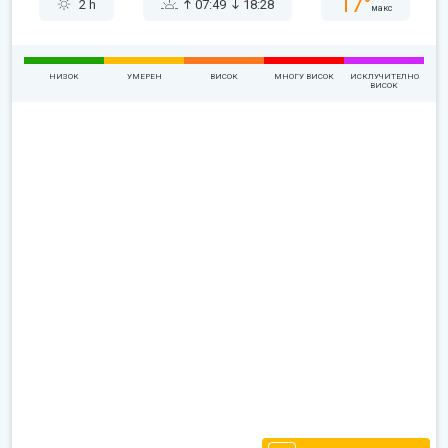
17°
2 h
07:49
18:28
макс
НИЗОК
УМЕРЕН
ВИСОК
МНОГУ ВИСОК
ИСКЛУЧИТЕЛНО
ВИСОК