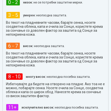
0 - 2
низок:
не се потребни заштитни мерки.
3 - 5
умерен:
неопходна заштита.
Во текот на пладневните часови, барајте сенка, носете
соодветна облека, капа и очила за Сонце, користете крема
за сончање со доволен фактор за заштита од Сонце за
непокриена кожа.
6 - 7
висок:
неопходна заштита.
Во текот на пладневните часови, барајте сенка, носете
соодветна облека, капа и очила за Сонце, користете крема
за сончање со доволен фактор за заштита од Сонце за
непокриена кожа.
8 - 10
многу висок:
неопходна посебна заштита.
Избегнувајте да бидете на отворено на пладне. Ако тоа не е
можно, побарајте сенка. Носете очила за Сонце, соодветна
облека и капа со широк обод. Нанесете крема за сончање
со висок заштитен фактор.
11+
исклучително висок:
неопходна посебна заштита.