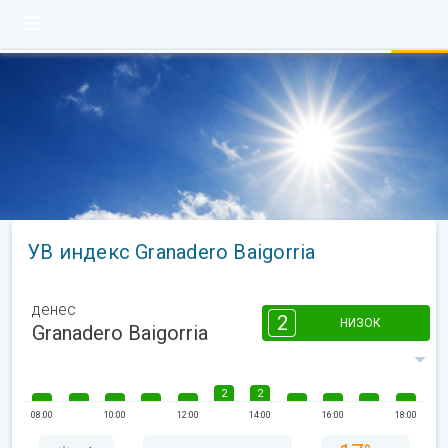
УВ индекс Granadero Baigorria
денес
2
НИЗОК
Granadero Baigorria
2
2
08:00
10:00
12:00
14:00
16:00
18:00