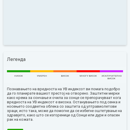
Легенда
НИЗОК
УМЕРЕН
ВИСОК
МНОГУ ВИСОК
ИСКЛУЧИТЕЛНО
ВИСОК
Познавањето на вредноста на УВ индексот ви помага подобро
да го планирате вашиот престој на отворено. Заштитни мерки
како крема за сончање и очила за сонце се препорачуваат кога
вредноста на УВ индексот е висока. Останувањето под сенка и
носењето соодветна облека со заштита од ултравиолетови
зраци, исто така, може да помогне да се избегне оштетување на
здравјето, како што се изгореници од Сонце или дури и опасен
рак на кожата.