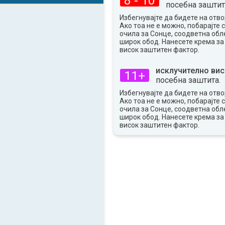
8 - 10
посебна заштит
36°
макс
Избегнувајте да бидете на отво
Ако тоа не е можно, побарајте 
очила за Сонце, соодветна обле
широк обод. Нанесете крема за
висок заштитен фактор.
исклучително вис
11+
посебна заштита.
Избегнувајте да бидете на отво
Ако тоа не е можно, побарајте 
очила за Сонце, соодветна обле
широк обод. Нанесете крема за
висок заштитен фактор.