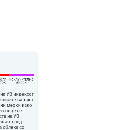
ОГУ
ИСКЛУЧИТЕЛНО
СОК
ВИСОК
на УВ индексот
ланирате вашиот
тни мерки како
а сонце се
ста на УВ
вањето под
а облека со