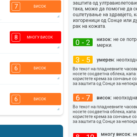
заштита од ултравиолетови 
7
ВИСОК
така, може да помогне да с
оштетување на здравјето, к
изгореници од Сонце или д
рак на кожата.
6
5
3
1
8
МНОГУ ВИСОК
низок:
не се пот
0 - 2
16:00
18:00
мерки.
35°
макс
3 - 5
умерен:
неопходн
6
5
3
1
6
ВИСОК
Во текот на пладневните часови
16:00
18:00
носете соодветна облека, капа 
користете крема за сончање с
35°
за заштита од Сонце за непокр
макс
4
3
3
1
6 - 7
висок:
неопходна
6
ВИСОК
16:00
18:00
Во текот на пладневните часови
носете соодветна облека, капа 
35°
макс
користете крема за сончање с
6
за заштита од Сонце за непокр
4
3
2
16:00
18:00
многу висок:
н