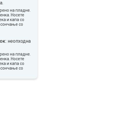
а.
рено на пладне.
сенка. Носете
ка и капа со
 сончање со
ок:
неопходна
рено на пладне.
сенка. Носете
ка и капа со
 сончање со