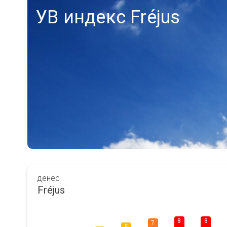
УВ индекс Fréjus
денес
Fréjus
8
8
7