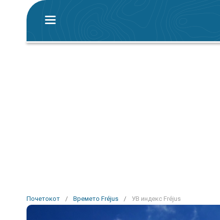
Почетокот
/
Времето Fréjus
/
УВ индекс Fréjus