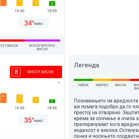
5
3
2
16:00
18:00
34°
макс
ОГУ ВИСОК
ИСКЛУЧИТЕЛНО
ВИСОК
Легенда
8
МНОГУ ВИСОК
НИЗОК
УМЕРЕН
ВИСОК
МН
ВИ
6
5
3
Познавањето на вредноста 
1
ви помага подобро да го п
16:00
18:00
престој на отворено. Зашти
крема за сончање и очила з
35°
макс
препорачуваат кога вредно
индексот е висока. Остану
сенка и носењето соодветн