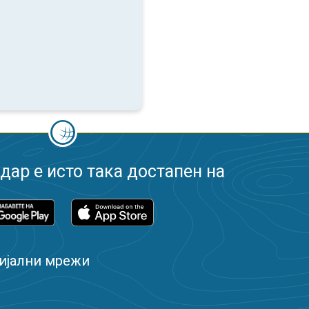
ар е исто така достапен на
ијални мрежи