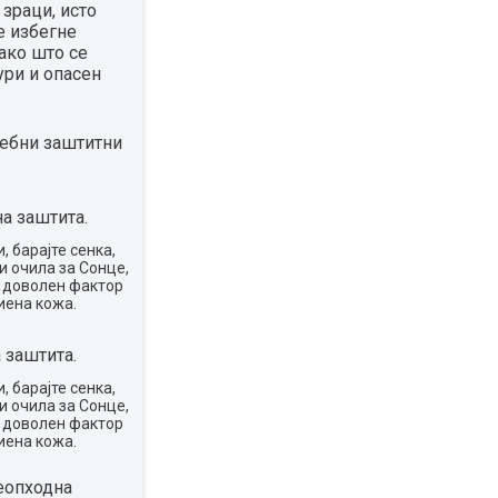
зраци, исто
е избегне
ако што се
ури и опасен
ребни заштитни
а заштита.
, барајте сенка,
и очила за Сонце,
о доволен фактор
иена кожа.
 заштита.
, барајте сенка,
и очила за Сонце,
о доволен фактор
иена кожа.
еопходна