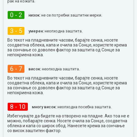
рак на кожата.
0 - 2
низок:
не се потребни заштитни мерки.
3 - 5
умерен:
неопходна заштита.
Во текот на пладневните часови, барајте сенка, носете
соодветна облека, капа и очила за Сонце, користете крема
за сончање со доволен фактор за заштита од Сонце за
непокриена кожа.
6 - 7
висок:
неопходна заштита.
Во текот на пладневните часови, барајте сенка, носете
соодветна облека, капа и очила за Сонце, користете крема
за сончање со доволен фактор за заштита од Сонце за
непокриена кожа.
8 - 10
многу висок:
неопходна посебна заштита.
Избегнувајте да бидете на отворено на пладне. Ако тоа не е
можно, побарајте сенка. Носете очила за Сонце, соодветна
облека и капа со широк обод. Нанесете крема за сончање
со висок заштитен фактор.