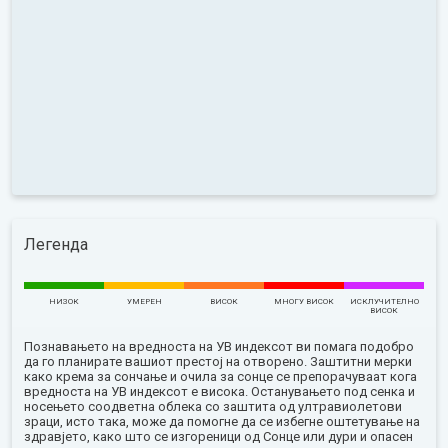
Легенда
НИЗОК
УМЕРЕН
ВИСОК
МНОГУ ВИСОК
ИСКЛУЧИТЕЛНО
ВИСОК
Познавањето на вредноста на УВ индексот ви помага подобро
да го планирате вашиот престој на отворено. Заштитни мерки
како крема за сончање и очила за сонце се препорачуваат кога
вредноста на УВ индексот е висока. Останувањето под сенка и
носењето соодветна облека со заштита од ултравиолетови
зраци, исто така, може да помогне да се избегне оштетување на
здравјето, како што се изгореници од Сонце или дури и опасен