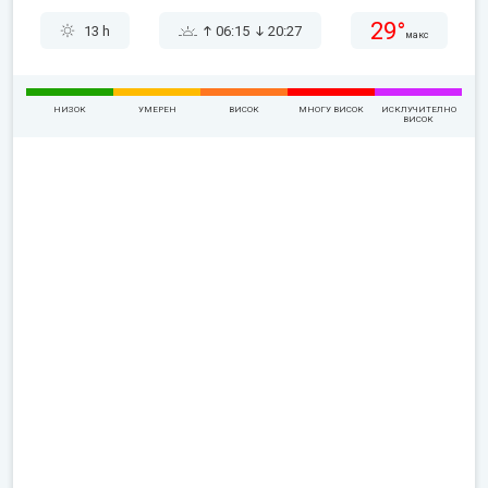
29°
13 h
06:15
20:27
макс
НИЗОК
УМЕРЕН
ВИСОК
МНОГУ ВИСОК
ИСКЛУЧИТЕЛНО
ВИСОК