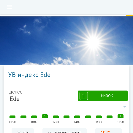
УВ индекс Ede
денес
1
НИЗОК
Ede
1
1
08:00
10:00
12:00
14:00
16:00
18:00