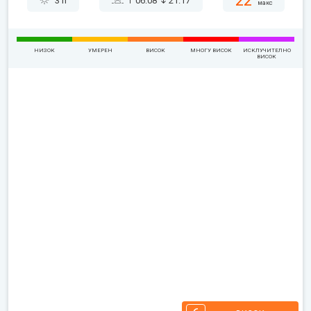
22°
3 h
06:08
21:17
макс
НИЗОК
УМЕРЕН
ВИСОК
МНОГУ ВИСОК
ИСКЛУЧИТЕЛНО
ВИСОК