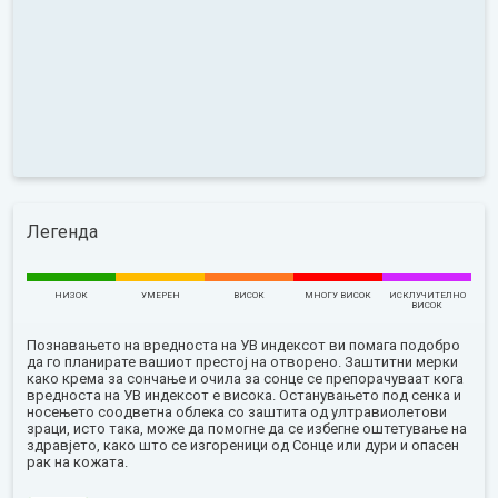
Легенда
НИЗОК
УМЕРЕН
ВИСОК
МНОГУ ВИСОК
ИСКЛУЧИТЕЛНО
ВИСОК
Познавањето на вредноста на УВ индексот ви помага подобро
да го планирате вашиот престој на отворено. Заштитни мерки
како крема за сончање и очила за сонце се препорачуваат кога
вредноста на УВ индексот е висока. Останувањето под сенка и
носењето соодветна облека со заштита од ултравиолетови
зраци, исто така, може да помогне да се избегне оштетување на
здравјето, како што се изгореници од Сонце или дури и опасен
рак на кожата.