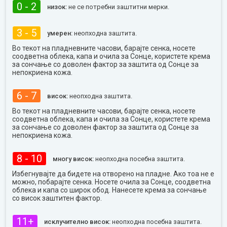
0 - 2
низок:
не се потребни заштитни мерки.
3 - 5
умерен:
неопходна заштита.
Во текот на пладневните часови, барајте сенка, носете
соодветна облека, капа и очила за Сонце, користете крема
за сончање со доволен фактор за заштита од Сонце за
непокриена кожа.
6 - 7
висок:
неопходна заштита.
Во текот на пладневните часови, барајте сенка, носете
соодветна облека, капа и очила за Сонце, користете крема
за сончање со доволен фактор за заштита од Сонце за
непокриена кожа.
8 - 10
многу висок:
неопходна посебна заштита.
Избегнувајте да бидете на отворено на пладне. Ако тоа не е
можно, побарајте сенка. Носете очила за Сонце, соодветна
облека и капа со широк обод. Нанесете крема за сончање
со висок заштитен фактор.
11+
исклучително висок:
неопходна посебна заштита.