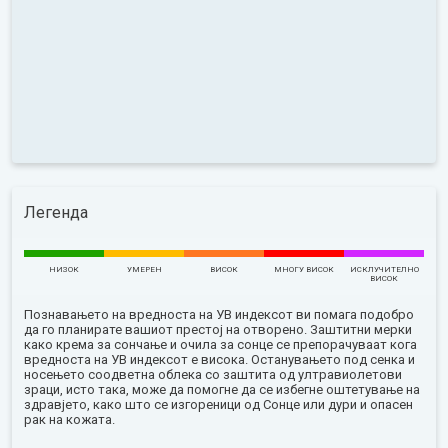
Легенда
НИЗОК
УМЕРЕН
ВИСОК
МНОГУ ВИСОК
ИСКЛУЧИТЕЛНО
ВИСОК
Познавањето на вредноста на УВ индексот ви помага подобро
да го планирате вашиот престој на отворено. Заштитни мерки
како крема за сончање и очила за сонце се препорачуваат кога
вредноста на УВ индексот е висока. Останувањето под сенка и
носењето соодветна облека со заштита од ултравиолетови
зраци, исто така, може да помогне да се избегне оштетување на
здравјето, како што се изгореници од Сонце или дури и опасен
рак на кожата.