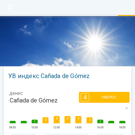
УВ индекс Cañada de Gómez
денес
4
УМЕРЕН
Cañada de Gómez
4
4
4
3
3
1
1
08:00
10:00
12:00
14:00
16:00
18:00