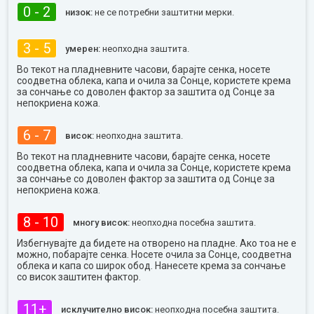
0 - 2
низок:
не се потребни заштитни мерки.
3 - 5
умерен:
неопходна заштита.
Во текот на пладневните часови, барајте сенка, носете
соодветна облека, капа и очила за Сонце, користете крема
за сончање со доволен фактор за заштита од Сонце за
непокриена кожа.
6 - 7
висок:
неопходна заштита.
Во текот на пладневните часови, барајте сенка, носете
соодветна облека, капа и очила за Сонце, користете крема
за сончање со доволен фактор за заштита од Сонце за
непокриена кожа.
8 - 10
многу висок:
неопходна посебна заштита.
Избегнувајте да бидете на отворено на пладне. Ако тоа не е
можно, побарајте сенка. Носете очила за Сонце, соодветна
облека и капа со широк обод. Нанесете крема за сончање
со висок заштитен фактор.
11+
исклучително висок:
неопходна посебна заштита.