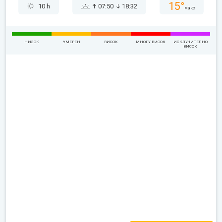
15°
10 h
07:50
18:32
макс
НИЗОК
УМЕРЕН
ВИСОК
МНОГУ ВИСОК
ИСКЛУЧИТЕЛНО
ВИСОК