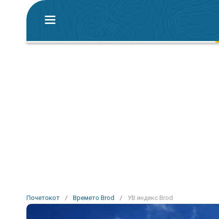
Почетокот
/
Времето Brod
/
УВ индекс Brod