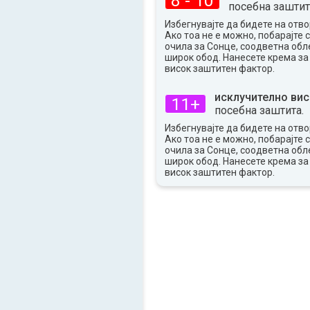
8 - 10
посебна заштит
35°
макс
Избегнувајте да бидете на отво
Ако тоа не е можно, побарајте 
очила за Сонце, соодветна обле
широк обод. Нанесете крема за
висок заштитен фактор.
исклучително вис
11+
посебна заштита.
Избегнувајте да бидете на отво
Ако тоа не е можно, побарајте 
очила за Сонце, соодветна обле
широк обод. Нанесете крема за
висок заштитен фактор.