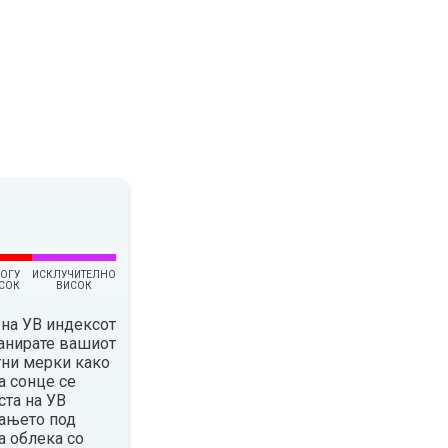
ОГУ
ИСКЛУЧИТЕЛНО
СОК
ВИСОК
на УВ индексот
ланирате вашиот
тни мерки како
а сонце се
ста на УВ
вањето под
а облека со