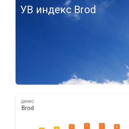
УВ индекс Brod
денес
Brod
7
7
6
6