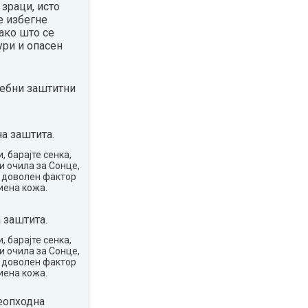
зраци, исто
е избегне
ако што се
ури и опасен
ребни заштитни
а заштита.
, барајте сенка,
и очила за Сонце,
о доволен фактор
иена кожа.
 заштита.
, барајте сенка,
и очила за Сонце,
о доволен фактор
иена кожа.
еопходна