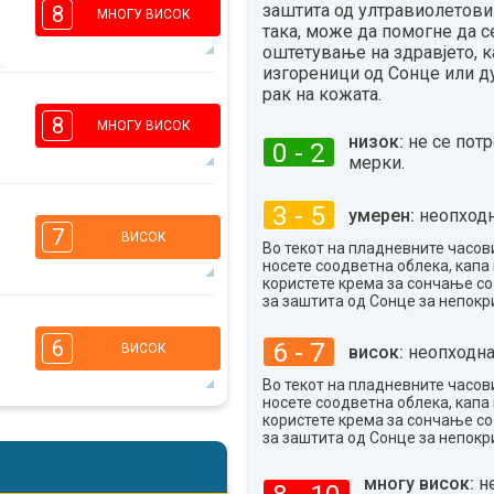
заштита од ултравиолетови 
8
МНОГУ ВИСОК
така, може да помогне да с
оштетување на здравјето, к
изгореници од Сонце или д
рак на кожата.
5
4
2
1
8
МНОГУ ВИСОК
низок:
не се пот
16:00
18:00
0 - 2
мерки.
34°
макс
3 - 5
умерен:
неопходн
5
3
2
1
7
ВИСОК
Во текот на пладневните часови
16:00
18:00
носете соодветна облека, капа 
користете крема за сончање с
35°
макс
за заштита од Сонце за непокр
5
3
2
1
6
6 - 7
ВИСОК
висок:
неопходна
16:00
18:00
Во текот на пладневните часови
36°
носете соодветна облека, капа 
макс
користете крема за сончање с
5
за заштита од Сонце за непокр
3
2
1
16:00
18:00
многу висок:
н