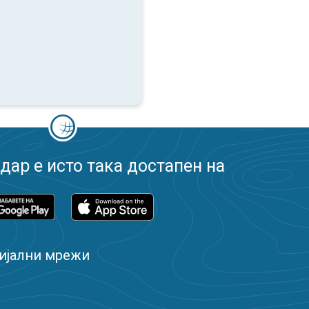
ар е исто така достапен на
ијални мрежи