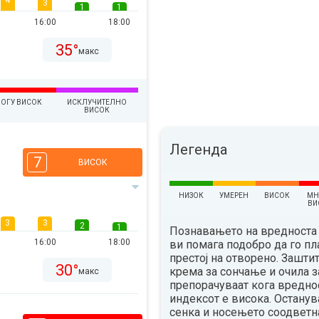
4
3
1
1
16:00
18:00
35°
макс
ОГУ ВИСОК
ИСКЛУЧИТЕЛНО
ВИСОК
Легенда
7
ВИСОК
НИЗОК
УМЕРЕН
ВИСОК
МН
ВИ
3
3
2
1
Познавањето на вредноста 
16:00
18:00
ви помага подобро да го п
престој на отворено. Зашти
30°
крема за сончање и очила з
макс
препорачуваат кога вредно
индексот е висока. Остану
сенка и носењето соодветн