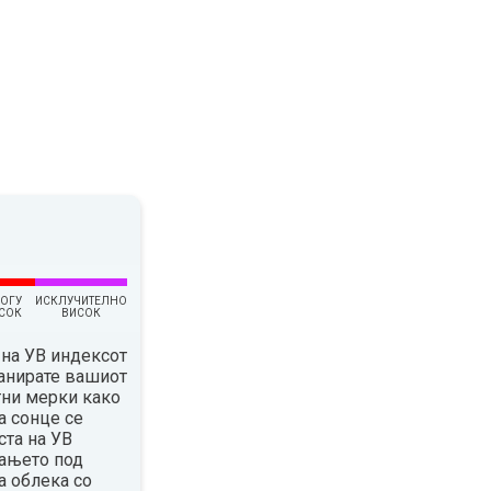
ОГУ
ИСКЛУЧИТЕЛНО
СОК
ВИСОК
на УВ индексот
ланирате вашиот
тни мерки како
а сонце се
ста на УВ
вањето под
а облека со