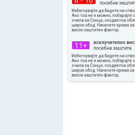
8 - 10
25°
макс
посебна заштит
Избегнувајте да бидете на отво
Ако тоа не е можно, побарајте 
очила за Сонце, соодветна обле
широк обод. Нанесете крема за
висок заштитен фактор.
исклучително вис
11+
посебна заштита.
Избегнувајте да бидете на отво
Ако тоа не е можно, побарајте 
очила за Сонце, соодветна обле
широк обод. Нанесете крема за
висок заштитен фактор.