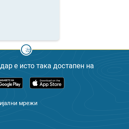
ар е исто така достапен на
ијални мрежи