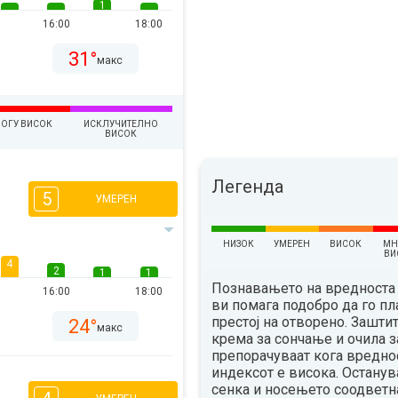
1
16:00
18:00
31°
макс
ОГУ ВИСОК
ИСКЛУЧИТЕЛНО
ВИСОК
Легенда
5
УМЕРЕН
НИЗОК
УМЕРЕН
ВИСОК
МН
ВИ
4
2
1
1
Познавањето на вредноста 
16:00
18:00
ви помага подобро да го п
престој на отворено. Зашти
24°
макс
крема за сончање и очила з
препорачуваат кога вредно
индексот е висока. Остану
сенка и носењето соодветн