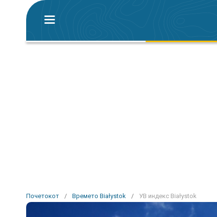
Почетокот
/
Времето Białystok
/
УВ индекс Białystok