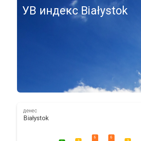
УВ индекс Białystok
денес
Białystok
6
6