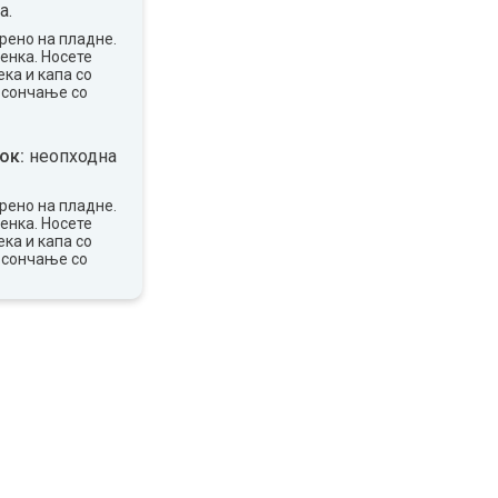
а.
рено на пладне.
сенка. Носете
ка и капа со
 сончање со
ок:
неопходна
рено на пладне.
сенка. Носете
ка и капа со
 сончање со