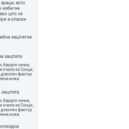
зраци, исто
е избегне
ако што се
ури и опасен
ребни заштитни
а заштита.
, барајте сенка,
и очила за Сонце,
о доволен фактор
иена кожа.
 заштита.
, барајте сенка,
и очила за Сонце,
о доволен фактор
иена кожа.
еопходна