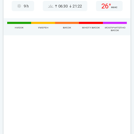
26°
9 h
06:30
21:22
макс
НИЗОК
УМЕРЕН
ВИСОК
МНОГУ ВИСОК
ИСКЛУЧИТЕЛНО
ВИСОК