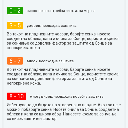
0 - 2
низок:
не се потребни заштитни мерки.
3 - 5
умерен:
неопходна заштита.
Во текот на пладневните часови, барајте сенка, носете
соодветна облека, капа и очила за Сонце, користете крема
за сончање со доволен фактор за заштита од Сонце за
непокриена кожа.
6 - 7
висок:
неопходна заштита.
Во текот на пладневните часови, барајте сенка, носете
соодветна облека, капа и очила за Сонце, користете крема
за сончање со доволен фактор за заштита од Сонце за
непокриена кожа.
8 - 10
многу висок:
неопходна посебна заштита.
Избегнувајте да бидете на отворено на пладне. Ако тоа не е
можно, побарајте сенка. Носете очила за Сонце, соодветна
облека и капа со широк обод. Нанесете крема за сончање
со висок заштитен фактор.