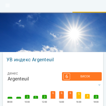
УВ индекс Argenteuil
денес
6
ВИСОК
Argenteuil
6
6
6
5
3
2
2
2
1
08:00
10:00
12:00
14:00
16:00
18:00