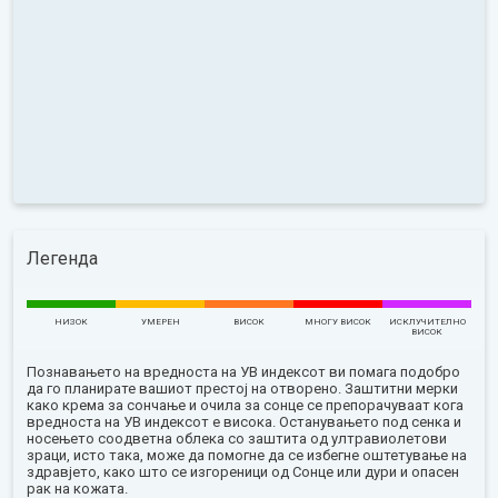
Легенда
НИЗОК
УМЕРЕН
ВИСОК
МНОГУ ВИСОК
ИСКЛУЧИТЕЛНО
ВИСОК
Познавањето на вредноста на УВ индексот ви помага подобро
да го планирате вашиот престој на отворено. Заштитни мерки
како крема за сончање и очила за сонце се препорачуваат кога
вредноста на УВ индексот е висока. Останувањето под сенка и
носењето соодветна облека со заштита од ултравиолетови
зраци, исто така, може да помогне да се избегне оштетување на
здравјето, како што се изгореници од Сонце или дури и опасен
рак на кожата.