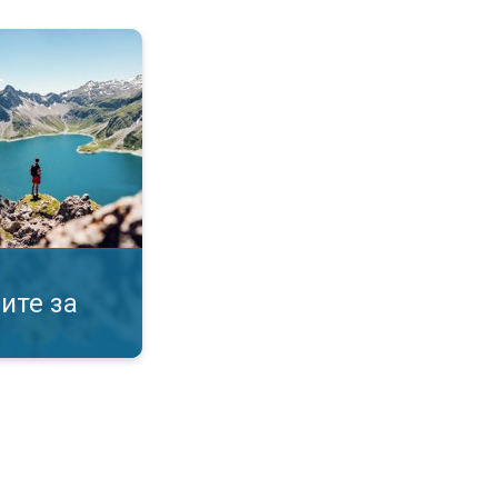
ње. Останете во планините. . .
ите за