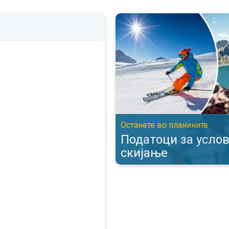
Податоци за условите за скија
Останете во планините
Податоци за услов
скијање