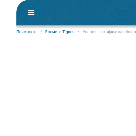
Почетокот
/
Времето Tignes
/
Услови за скијање за област