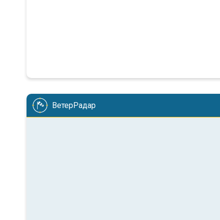
ВетерРадар