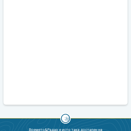
Времето&Радар е исто така достапен на