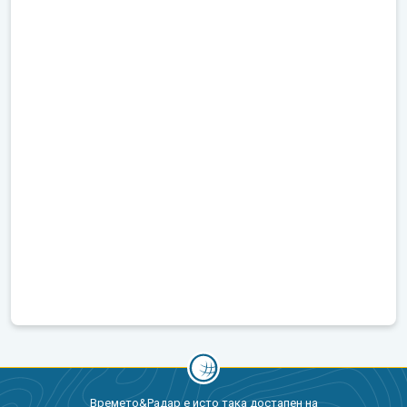
Времето&Радар е исто така достапен на