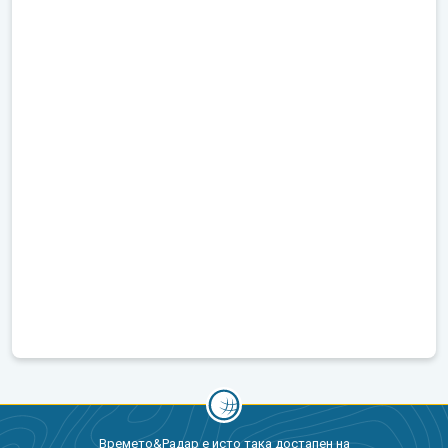
Времето&Радар е исто така достапен на