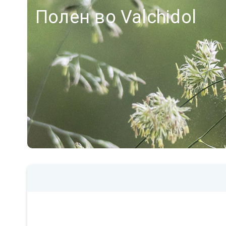
Полен во Valchidol