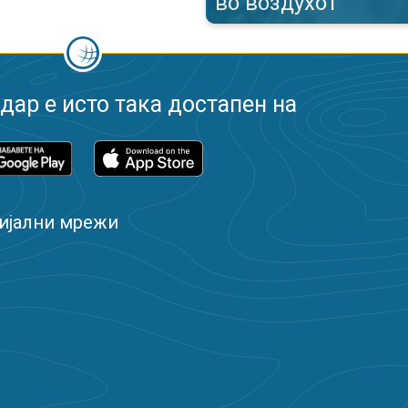
во воздухот
ар е исто така достапен на
ијални мрежи