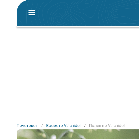
Почетокот
/
Времето Valchidol
/
Полен во Valchidol