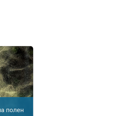
воздухот. Податоци во апликација. . .
на полен