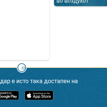
во воздухот
ар е исто така достапен на