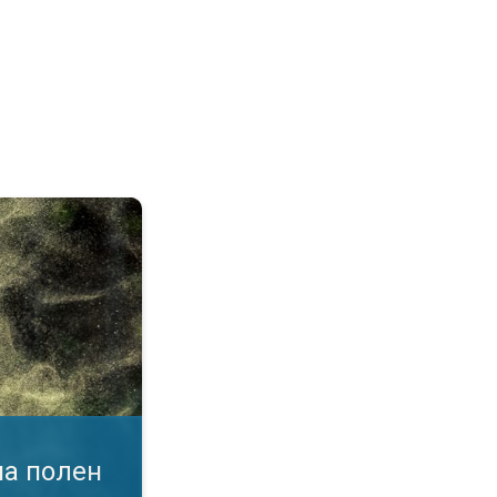
воздухот. Податоци во апликација. . .
на полен