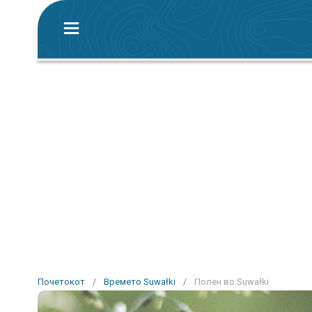
Почетокот
/
Времето Suwałki
/
Полен во Suwałki