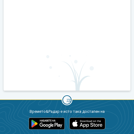
Времето&Радар е исто така достапен на