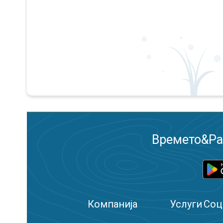
Времето&Рад
Компанија
Услуги
Соц