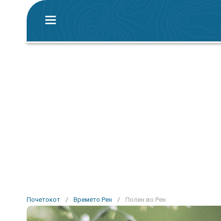
Почетокот
/
Времето Рен
/
Полен во Рен