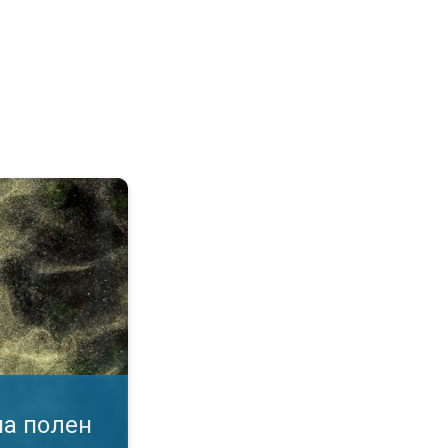
воздухот. Податоци во апликација. . .
на полен