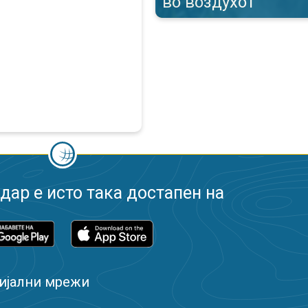
во воздухот
ар е исто така достапен на
ијални мрежи