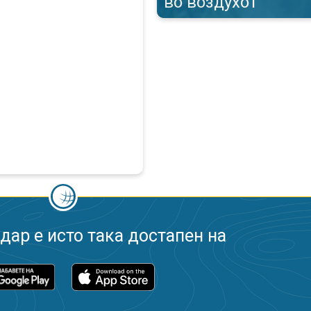
во воздухот
ар е исто така достапен на