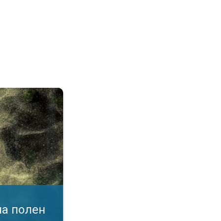
воздухот. Податоци во апликација. . .
на полен