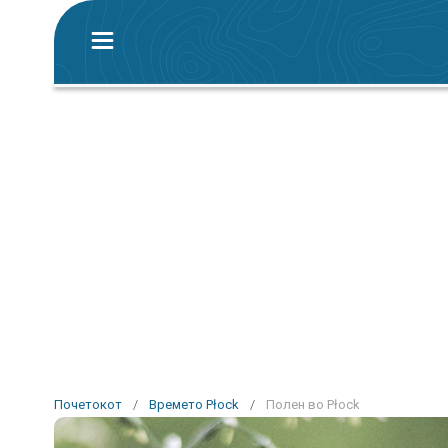
Почетокот
/
Времето Płock
/
Полен во Płock