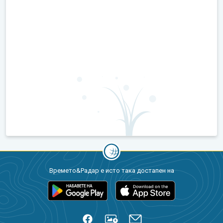
Времето&Радар е исто така достапен на