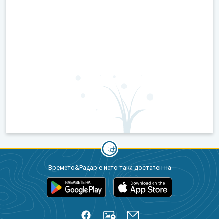
Времето&Радар е исто така достапен на