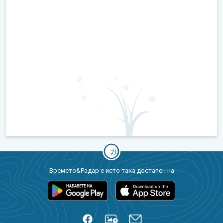
Времето&Радар е исто така достапен на