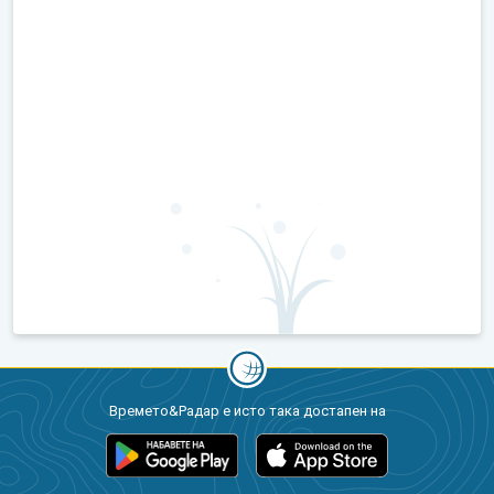
Времето&Радар е исто така достапен на