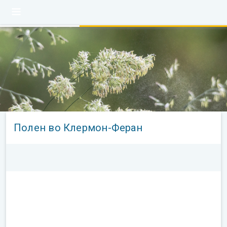
Полен во Клермон-Феран