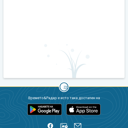
Времето&Радар е исто така достапен на