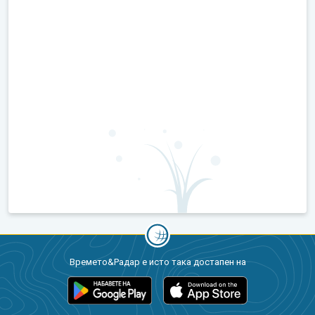
Времето&Радар е исто така достапен на