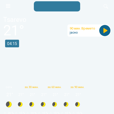
Tsarevo
21
°
90 мин. Времето
јасно
04:15
сега
за 30 мин.
за 60 мин.
за 90 мин.
21
°
21
°
21
°
21
°
21
°
21
°
21
°
 20 % 
 10 % 
 10 % 
 10 % 
 10 % 
 10 % 
 10 % 