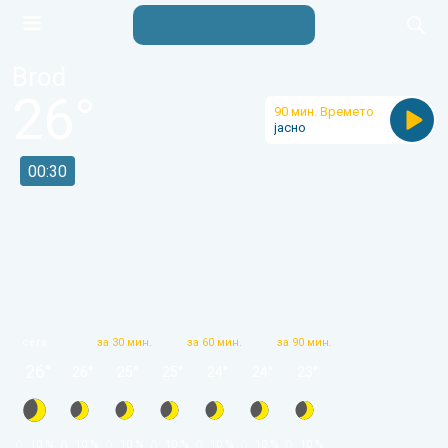
Brod
26
°
90 мин. Времето
јасно
00:30
сега
за 30 мин.
за 60 мин.
за 90 мин.
26
°
26
°
25
°
25
°
24
°
24
°
23
°
 10 % 
 10 % 
 10 % 
 10 % 
 10 % 
 10 % 
 10 % 